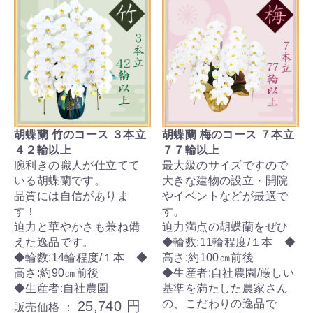
胡蝶蘭 竹のコース ３本立
胡蝶蘭 梅のコース ７本立
４２輪以上
７７輪以上
腕利きの職人が仕立てて
最大級のサイズですので
いる胡蝶蘭です。
大きな建物の設立・開院
品質には自信がありま
やイベントなどが最適で
す！
す。
迫力と華やかさも兼ね備
迫力満点の胡蝶蘭をぜひ
えた逸品です。
◆輪数:11輪程度/１本 ◆
◆輪数:14輪程度/１本 ◆
高さ:約100㎝前後
高さ:約90㎝前後
◆生産者:自社農園/厳しい
◆生産者:自社農園
基準を満たした農家さん
の、こだわりの逸品で
25,740 円
販売価格 ：