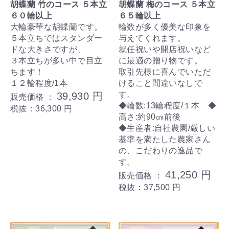
胡蝶蘭 竹のコース ５本立
胡蝶蘭 梅のコース ５本立
６０輪以上
６５輪以上
大輪豪華な胡蝶蘭です。
輪数が多く優美な印象を
５本立ちではスタンダー
与えてくれます。
ドな大きさですが、
就任祝いや開店祝いなど
３本立ちが多い中で目立
に最適の贈り物です。
ちます！
取引先様に喜んでいただ
１２輪程度/1本
けること間違いなしで
す。
39,930 円
販売価格 ：
◆輪数:13輪程度/１本 ◆
税抜：36,300 円
高さ:約90㎝前後
◆生産者:自社農園/厳しい
基準を満たした農家さん
の、こだわりの逸品で
す。
41,250 円
販売価格 ：
税抜：37,500 円