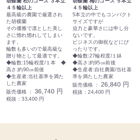
胡蝶蘭 松のコース ３本立
胡蝶蘭 梅のコース ５本立
４５輪以上
４５輪以上
最高級の農園で厳選され
5本立の中でもコンパクト
た胡蝶蘭
サイズですが
その優雅で凛とした美し
迫力と豪華さには申し分
さに惚れ惚れしてしまい
ないです。
ます。
ビジネスの御祝などにぴ
輪数も多いので最高級な
ったりです。
贈り物として最適です。
◆輪数:27輪程度/１鉢
◆輪数:15輪程度/１本 ◆
◆高さ:約95㎝前後
高さ:約90㎝前後
◆生産者:自社農園/当社基
◆生産者:当社基準を満た
準を満たした農家
した農家
26,840 円
販売価格 ：
36,740 円
販売価格 ：
税抜：24,400 円
税抜：33,400 円