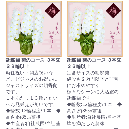
胡蝶蘭 梅のコース ３本立
胡蝶蘭 梅のコース ３本立
３９輪以上
３６輪以上
就任祝い・開店祝いな
定番サイズの胡蝶蘭
ど、ビジネスのお祝いに
値段も２万円以下と非常
ジャストサイズの胡蝶蘭
にお求めやすく
です。
様々なシーンに大活躍の
１本あたり１３輪とたい
胡蝶蘭です。
へん見栄えが良いです。
◆輪数:12輪程度/１本 ◆
◆輪数:13輪程度/１本 ◆
高さ:約85㎝前後
高さ:約85㎝前後
◆生産者:自社農園/当社基
◆生産者:自社農園/当社基
準を満たした農家