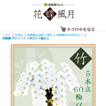
ＴＯＰ
|
全商品
|
胡蝶蘭を値段で選択
|
胡蝶蘭/40,000円まで
|
胡蝶蘭 竹のコース ５本立６０輪以上