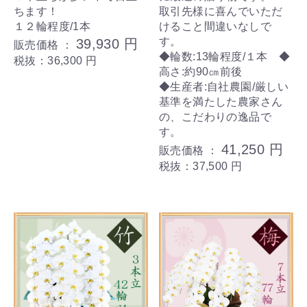
ちます！
取引先様に喜んでいただ
１２輪程度/1本
けること間違いなしで
す。
39,930 円
販売価格 ：
◆輪数:13輪程度/１本 ◆
税抜：36,300 円
高さ:約90㎝前後
◆生産者:自社農園/厳しい
基準を満たした農家さん
の、こだわりの逸品で
す。
41,250 円
販売価格 ：
税抜：37,500 円