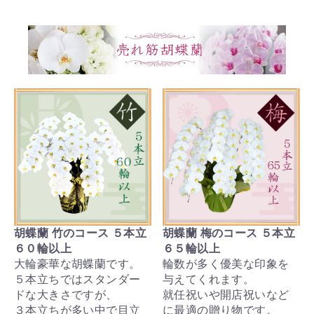
胡蝶蘭 竹のコース ５本立
胡蝶蘭 梅のコース ５本立
６０輪以上
６５輪以上
大輪豪華な胡蝶蘭です。
輪数が多く優美な印象を
５本立ちではスタンダー
与えてくれます。
ドな大きさですが、
就任祝いや開店祝いなど
３本立ちが多い中で目立
に最適の贈り物です。