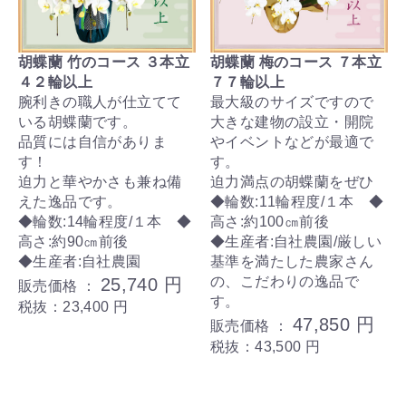
胡蝶蘭 竹のコース ３本立
胡蝶蘭 梅のコース ７本立
４２輪以上
７７輪以上
腕利きの職人が仕立てて
最大級のサイズですので
いる胡蝶蘭です。
大きな建物の設立・開院
品質には自信がありま
やイベントなどが最適で
す！
す。
迫力と華やかさも兼ね備
迫力満点の胡蝶蘭をぜひ
えた逸品です。
◆輪数:11輪程度/１本 ◆
◆輪数:14輪程度/１本 ◆
高さ:約100㎝前後
高さ:約90㎝前後
◆生産者:自社農園/厳しい
◆生産者:自社農園
基準を満たした農家さん
の、こだわりの逸品で
25,740 円
販売価格 ：
す。
税抜：23,400 円
47,850 円
販売価格 ：
税抜：43,500 円