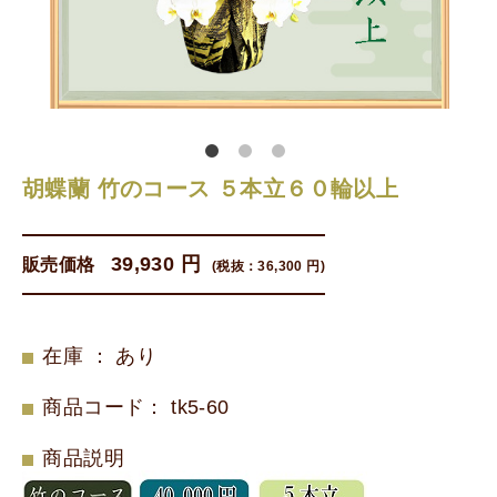
胡蝶蘭 竹のコース ５本立６０輪以上
39,930 円
販売価格
(税抜：
36,300 円
)
在庫 ： あり
商品コード
：
tk5-60
商品説明