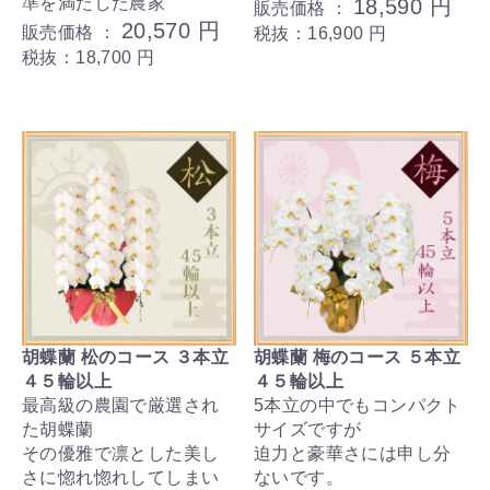
準を満たした農家
18,590 円
販売価格 ：
20,570 円
販売価格 ：
税抜：16,900 円
税抜：18,700 円
胡蝶蘭 松のコース ３本立
胡蝶蘭 梅のコース ５本立
４５輪以上
４５輪以上
最高級の農園で厳選され
5本立の中でもコンパクト
た胡蝶蘭
サイズですが
その優雅で凛とした美し
迫力と豪華さには申し分
さに惚れ惚れしてしまい
ないです。