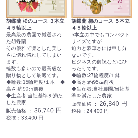
胡蝶蘭 松のコース ３本立
胡蝶蘭 梅のコース ５本立
４５輪以上
４５輪以上
最高級の農園で厳選され
5本立の中でもコンパクト
た胡蝶蘭
サイズですが
その優雅で凛とした美し
迫力と豪華さには申し分
さに惚れ惚れしてしまい
ないです。
ます。
ビジネスの御祝などにぴ
輪数も多いので最高級な
ったりです。
贈り物として最適です。
◆輪数:27輪程度/１鉢
◆輪数:15輪程度/１本 ◆
◆高さ:約95㎝前後
高さ:約90㎝前後
◆生産者:自社農園/当社基
◆生産者:当社基準を満た
準を満たした農家
した農家
26,840 円
販売価格 ：
36,740 円
販売価格 ：
税抜：24,400 円
税抜：33,400 円