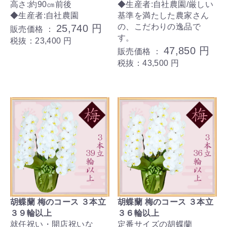
高さ:約90㎝前後
◆生産者:自社農園/厳しい
◆生産者:自社農園
基準を満たした農家さん
の、こだわりの逸品で
25,740 円
販売価格 ：
す。
税抜：23,400 円
47,850 円
販売価格 ：
税抜：43,500 円
胡蝶蘭 梅のコース ３本立
胡蝶蘭 梅のコース ３本立
３９輪以上
３６輪以上
就任祝い・開店祝いな
定番サイズの胡蝶蘭