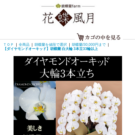
ＴＯＰ
|
全商品
|
胡蝶蘭を値段で選択
|
胡蝶蘭/30,000円まで
|
【ダイヤモンドオーキッド】胡蝶蘭 白大輪 3本立33輪以上