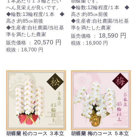
１本あたり１３輪とたい
胡蝶蘭です。
へん見栄えが良いです。
◆輪数:12輪程度/１本 ◆
◆輪数:13輪程度/１本 ◆
高さ:約85㎝前後
高さ:約85㎝前後
◆生産者:自社農園/当社基
◆生産者:自社農園/当社基
準を満たした農家
準を満たした農家
18,590 円
販売価格 ：
20,570 円
販売価格 ：
税抜：16,900 円
税抜：18,700 円
胡蝶蘭 松のコース ３本立
胡蝶蘭 梅のコース ５本立