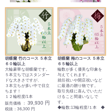
胡蝶蘭 竹のコース ５本立
胡蝶蘭 梅のコース ５本立
６０輪以上
６５輪以上
大輪豪華な胡蝶蘭です。
輪数が多く優美な印象を
５本立ちではスタンダー
与えてくれます。
ドな大きさですが、
就任祝いや開店祝いなど
３本立ちが多い中で目立
に最適の贈り物です。
ちます！
取引先様に喜んでいただ
１２輪程度/1本
けること間違いなしで
す。
39,930 円
販売価格 ：
◆輪数:13輪程度/１本 ◆
税抜：36,300 円