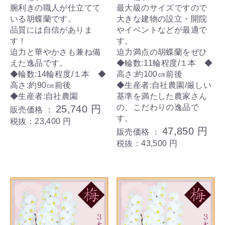
腕利きの職人が仕立てて
最大級のサイズですので
いる胡蝶蘭です。
大きな建物の設立・開院
品質には自信がありま
やイベントなどが最適で
す！
す。
迫力と華やかさも兼ね備
迫力満点の胡蝶蘭をぜひ
えた逸品です。
◆輪数:11輪程度/１本 ◆
◆輪数:14輪程度/１本 ◆
高さ:約100㎝前後
高さ:約90㎝前後
◆生産者:自社農園/厳しい
◆生産者:自社農園
基準を満たした農家さん
の、こだわりの逸品で
25,740 円
販売価格 ：
す。
税抜：23,400 円
47,850 円
販売価格 ：
税抜：43,500 円