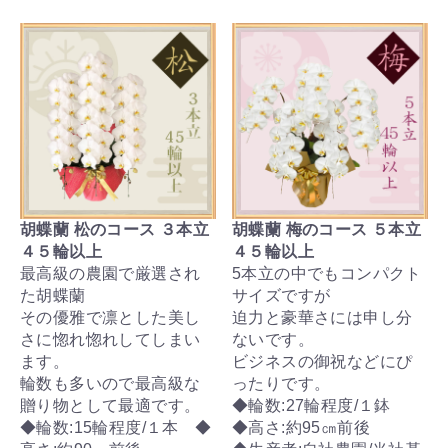
胡蝶蘭 松のコース ３本立
胡蝶蘭 梅のコース ５本立
４５輪以上
４５輪以上
最高級の農園で厳選され
5本立の中でもコンパクト
た胡蝶蘭
サイズですが
その優雅で凛とした美し
迫力と豪華さには申し分
さに惚れ惚れしてしまい
ないです。
ます。
ビジネスの御祝などにぴ
輪数も多いので最高級な
ったりです。
贈り物として最適です。
◆輪数:27輪程度/１鉢
◆輪数:15輪程度/１本 ◆
◆高さ:約95㎝前後