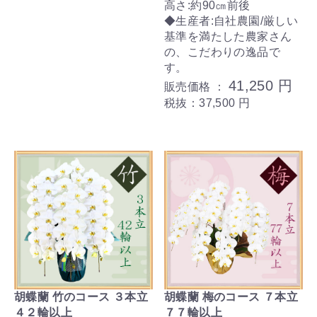
高さ:約90㎝前後
◆生産者:自社農園/厳しい
基準を満たした農家さん
の、こだわりの逸品で
す。
41,250 円
販売価格 ：
税抜：37,500 円
胡蝶蘭 竹のコース ３本立
胡蝶蘭 梅のコース ７本立
４２輪以上
７７輪以上