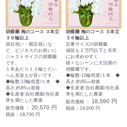
胡蝶蘭 梅のコース ３本立
胡蝶蘭 梅のコース ３本立
３９輪以上
３６輪以上
就任祝い・開店祝いな
定番サイズの胡蝶蘭
ど、ビジネスのお祝いに
値段も２万円以下と非常
ジャストサイズの胡蝶蘭
にお求めやすく
です。
様々なシーンに大活躍の
１本あたり１３輪とたい
胡蝶蘭です。
へん見栄えが良いです。
◆輪数:12輪程度/１本 ◆
◆輪数:13輪程度/１本 ◆
高さ:約85㎝前後
高さ:約85㎝前後
◆生産者:自社農園/当社基
◆生産者:自社農園/当社基
準を満たした農家
準を満たした農家
18,590 円
販売価格 ：
20,570 円
販売価格 ：
税抜：16,900 円
税抜：18,700 円