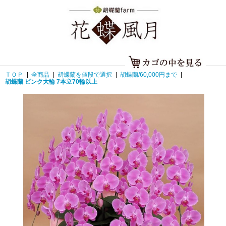
ＴＯＰ
|
全商品
|
胡蝶蘭を値段で選択
|
胡蝶蘭/60,000円まで
|
胡蝶蘭 ピンク大輪 7本立70輪以上