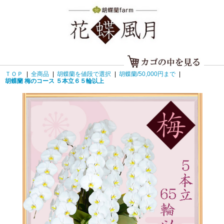
ＴＯＰ
|
全商品
|
胡蝶蘭を値段で選択
|
胡蝶蘭/50,000円まで
|
胡蝶蘭 梅のコース ５本立６５輪以上