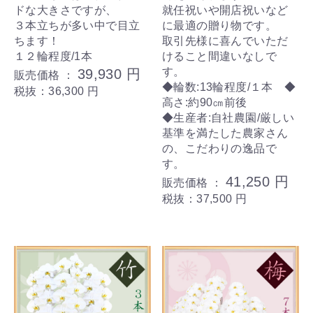
ドな大きさですが、
就任祝いや開店祝いなど
３本立ちが多い中で目立
に最適の贈り物です。
ちます！
取引先様に喜んでいただ
１２輪程度/1本
けること間違いなしで
す。
39,930 円
販売価格 ：
◆輪数:13輪程度/１本 ◆
税抜：36,300 円
高さ:約90㎝前後
◆生産者:自社農園/厳しい
基準を満たした農家さん
の、こだわりの逸品で
す。
41,250 円
販売価格 ：
税抜：37,500 円