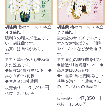
胡蝶蘭 竹のコース ３本立
胡蝶蘭 梅のコース ７本立
４２輪以上
７７輪以上
腕利きの職人が仕立てて
最大級のサイズですので
いる胡蝶蘭です。
大きな建物の設立・開院
品質には自信がありま
やイベントなどが最適で
す！
す。
迫力と華やかさも兼ね備
迫力満点の胡蝶蘭をぜひ
えた逸品です。
◆輪数:11輪程度/１本 ◆
◆輪数:14輪程度/１本 ◆
高さ:約100㎝前後
高さ:約90㎝前後
◆生産者:自社農園/厳しい
◆生産者:自社農園
基準を満たした農家さん
の、こだわりの逸品で
25,740 円
販売価格 ：
す。
税抜：23,400 円
47,850 円
販売価格 ：
税抜：43,500 円