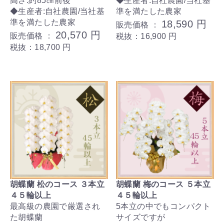
高さ:約85㎝前後
◆生産者:自社農園/当社基
◆生産者:自社農園/当社基
準を満たした農家
準を満たした農家
18,590 円
販売価格 ：
20,570 円
販売価格 ：
税抜：16,900 円
税抜：18,700 円
胡蝶蘭 松のコース ３本立
胡蝶蘭 梅のコース ５本立
４５輪以上
４５輪以上
最高級の農園で厳選され
5本立の中でもコンパクト
た胡蝶蘭
サイズですが