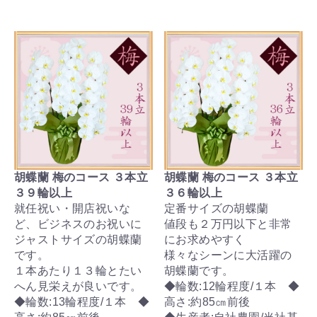
胡蝶蘭 梅のコース ３本立
胡蝶蘭 梅のコース ３本立
３９輪以上
３６輪以上
就任祝い・開店祝いな
定番サイズの胡蝶蘭
ど、ビジネスのお祝いに
値段も２万円以下と非常
ジャストサイズの胡蝶蘭
にお求めやすく
です。
様々なシーンに大活躍の
１本あたり１３輪とたい
胡蝶蘭です。
へん見栄えが良いです。
◆輪数:12輪程度/１本 ◆
◆輪数:13輪程度/１本 ◆
高さ:約85㎝前後