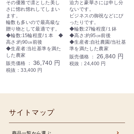
その優雅で凛とした美し
迫力と豪華さには申し分
さに惚れ惚れしてしまい
ないです。
ます。
ビジネスの御祝などにぴ
輪数も多いので最高級な
ったりです。
贈り物として最適です。
◆輪数:27輪程度/１鉢
◆輪数:15輪程度/１本 ◆
◆高さ:約95㎝前後
高さ:約90㎝前後
◆生産者:自社農園/当社基
◆生産者:当社基準を満た
準を満たした農家
した農家
26,840 円
販売価格 ：
36,740 円
販売価格 ：
税抜：24,400 円
税抜：33,400 円
サイトマップ
商品一覧から選ぶ