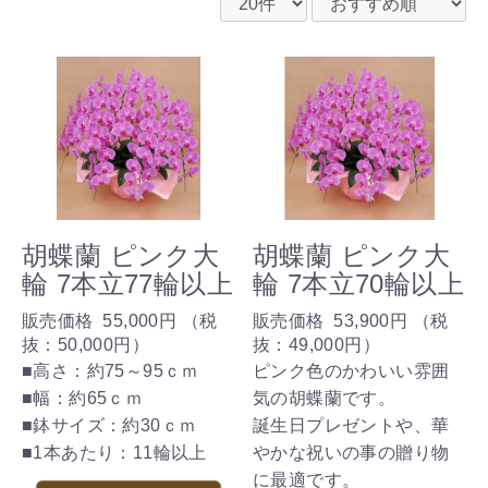
胡蝶蘭 ピンク大
胡蝶蘭 ピンク大
輪 7本立77輪以上
輪 7本立70輪以上
販売価格
55,000円
（税
販売価格
53,900円
（税
抜：
50,000円
）
抜：
49,000円
）
■高さ：約75～95ｃｍ
ピンク色のかわいい雰囲
■幅：約65ｃｍ
気の胡蝶蘭です。
■鉢サイズ：約30ｃｍ
誕生日プレゼントや、華
■1本あたり：11輪以上
やかな祝いの事の贈り物
に最適です。