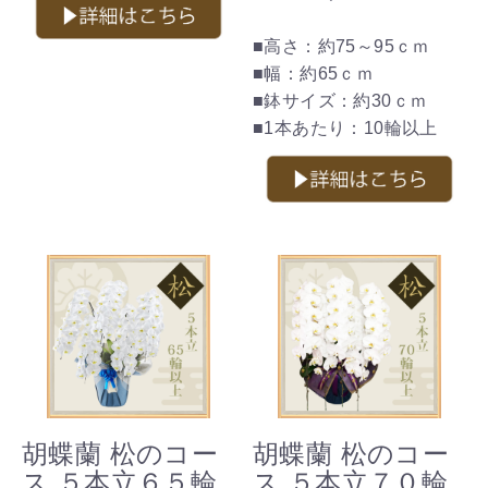
■高さ：約75～95ｃｍ
■幅：約65ｃｍ
■鉢サイズ：約30ｃｍ
■1本あたり：10輪以上
胡蝶蘭 松のコー
胡蝶蘭 松のコー
ス ５本立６５輪
ス ５本立７０輪