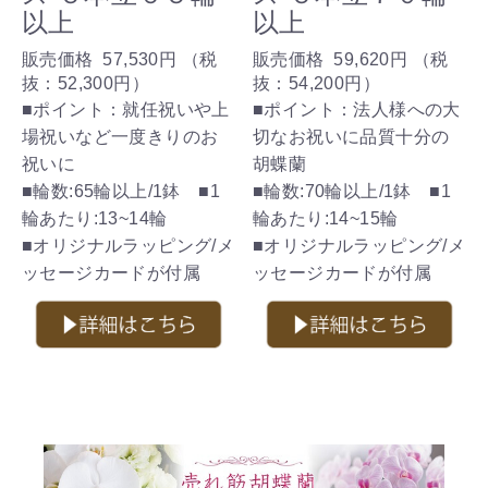
以上
以上
販売価格
57,530円
（税
販売価格
59,620円
（税
抜：
52,300円
）
抜：
54,200円
）
■ポイント：就任祝いや上
■ポイント：法人様への大
場祝いなど一度きりのお
切なお祝いに品質十分の
祝いに
胡蝶蘭
■輪数:65輪以上/1鉢 ■1
■輪数:70輪以上/1鉢 ■1
輪あたり:13~14輪
輪あたり:14~15輪
■オリジナルラッピング/メ
■オリジナルラッピング/メ
ッセージカードが付属
ッセージカードが付属