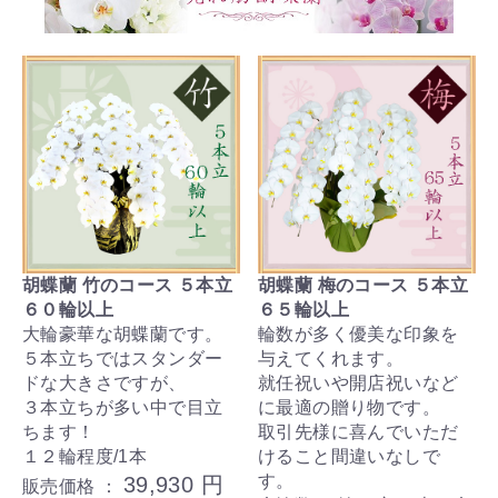
胡蝶蘭 竹のコース ５本立
胡蝶蘭 梅のコース ５本立
６０輪以上
６５輪以上
大輪豪華な胡蝶蘭です。
輪数が多く優美な印象を
５本立ちではスタンダー
与えてくれます。
ドな大きさですが、
就任祝いや開店祝いなど
３本立ちが多い中で目立
に最適の贈り物です。
ちます！
取引先様に喜んでいただ
１２輪程度/1本
けること間違いなしで
す。
39,930 円
販売価格 ：