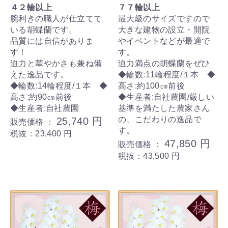
４２輪以上
７７輪以上
腕利きの職人が仕立てて
最大級のサイズですので
いる胡蝶蘭です。
大きな建物の設立・開院
品質には自信がありま
やイベントなどが最適で
す！
す。
迫力と華やかさも兼ね備
迫力満点の胡蝶蘭をぜひ
えた逸品です。
◆輪数:11輪程度/１本 ◆
◆輪数:14輪程度/１本 ◆
高さ:約100㎝前後
高さ:約90㎝前後
◆生産者:自社農園/厳しい
◆生産者:自社農園
基準を満たした農家さん
の、こだわりの逸品で
25,740 円
販売価格 ：
す。
税抜：23,400 円
47,850 円
販売価格 ：
税抜：43,500 円