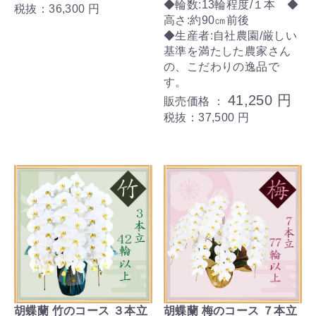
◆輪数:13輪程度/１本 ◆
税抜：36,300 円
高さ:約90㎝前後
◆生産者:自社農園/厳しい
基準を満たした農家さん
の、こだわりの逸品で
す。
41,250 円
販売価格 ：
税抜：37,500 円
胡蝶蘭 竹のコース ３本立
胡蝶蘭 梅のコース ７本立