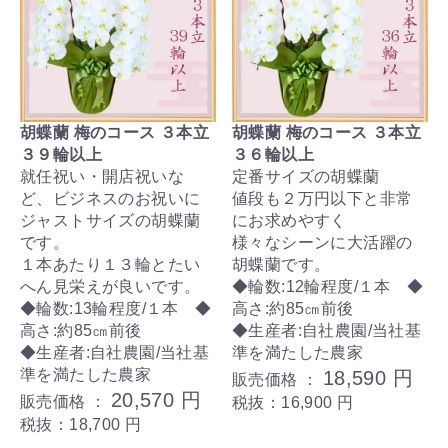
胡蝶蘭 梅のコース ３本立
胡蝶蘭 梅のコース ３本立
３９輪以上
３６輪以上
就任祝い・開店祝いな
定番サイズの胡蝶蘭
ど、ビジネスのお祝いに
値段も２万円以下と非常
ジャストサイズの胡蝶蘭
にお求めやすく
です。
様々なシーンに大活躍の
１本あたり１３輪とたい
胡蝶蘭です。
へん見栄えが良いです。
◆輪数:12輪程度/１本 ◆
◆輪数:13輪程度/１本 ◆
高さ:約85㎝前後
高さ:約85㎝前後
◆生産者:自社農園/当社基
◆生産者:自社農園/当社基
準を満たした農家
準を満たした農家
18,590 円
販売価格 ：
20,570 円
販売価格 ：
税抜：16,900 円
税抜：18,700 円