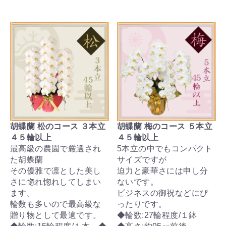
胡蝶蘭 松のコース ３本立
胡蝶蘭 梅のコース ５本立
４５輪以上
４５輪以上
最高級の農園で厳選され
5本立の中でもコンパクト
た胡蝶蘭
サイズですが
その優雅で凛とした美し
迫力と豪華さには申し分
さに惚れ惚れしてしまい
ないです。
ます。
ビジネスの御祝などにぴ
輪数も多いので最高級な
ったりです。
贈り物として最適です。
◆輪数:27輪程度/１鉢