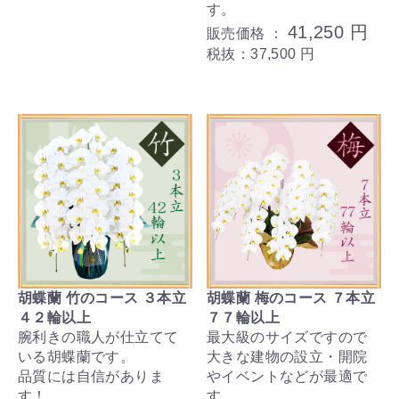
す。
41,250 円
販売価格 ：
税抜：37,500 円
胡蝶蘭 竹のコース ３本立
胡蝶蘭 梅のコース ７本立
４２輪以上
７７輪以上
腕利きの職人が仕立てて
最大級のサイズですので
いる胡蝶蘭です。
大きな建物の設立・開院
品質には自信がありま
やイベントなどが最適で
す！
す。