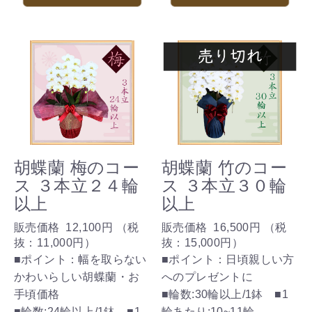
胡蝶蘭 梅のコー
胡蝶蘭 竹のコー
ス ３本立２４輪
ス ３本立３０輪
以上
以上
販売価格
12,100円
（税
販売価格
16,500円
（税
抜：
11,000円
）
抜：
15,000円
）
■ポイント：幅を取らない
■ポイント：日頃親しい方
かわいらしい胡蝶蘭・お
へのプレゼントに
手頃価格
■輪数:30輪以上/1鉢 ■1
■輪数:24輪以上/1鉢 ■1
輪あたり:10~11輪