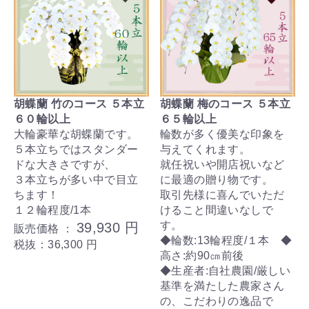
胡蝶蘭 竹のコース ５本立
胡蝶蘭 梅のコース ５本立
６０輪以上
６５輪以上
大輪豪華な胡蝶蘭です。
輪数が多く優美な印象を
５本立ちではスタンダー
与えてくれます。
ドな大きさですが、
就任祝いや開店祝いなど
３本立ちが多い中で目立
に最適の贈り物です。
ちます！
取引先様に喜んでいただ
１２輪程度/1本
けること間違いなしで
す。
39,930 円
販売価格 ：
◆輪数:13輪程度/１本 ◆
税抜：36,300 円
高さ:約90㎝前後
◆生産者:自社農園/厳しい
基準を満たした農家さん
の、こだわりの逸品で