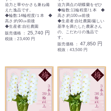
迫力と華やかさも兼ね備
迫力満点の胡蝶蘭をぜひ
えた逸品です。
◆輪数:11輪程度/１本 ◆
◆輪数:14輪程度/１本 ◆
高さ:約100㎝前後
高さ:約90㎝前後
◆生産者:自社農園/厳しい
◆生産者:自社農園
基準を満たした農家さん
の、こだわりの逸品で
25,740 円
販売価格 ：
す。
税抜：23,400 円
47,850 円
販売価格 ：
税抜：43,500 円