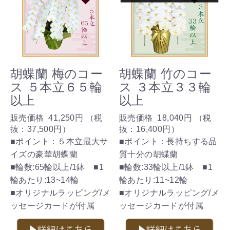
胡蝶蘭 梅のコー
胡蝶蘭 竹のコー
ス ５本立６５輪
ス ３本立３３輪
以上
以上
販売価格
41,250円
（税
販売価格
18,040円
（税
抜：
37,500円
）
抜：
16,400円
）
■ポイント：５本立最大サ
■ポイント：長持ちする品
イズの豪華胡蝶蘭
質十分の胡蝶蘭
■輪数:65輪以上/1鉢 ■1
■輪数:33輪以上/1鉢 ■1
輪あたり:13~14輪
輪あたり:11~12輪
■オリジナルラッピング/メ
■オリジナルラッピング/メ
ッセージカードが付属
ッセージカードが付属