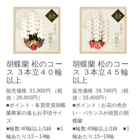
胡蝶蘭 松のコー
胡蝶蘭 松のコー
ス ３本立４０輪
ス ３本立４５輪
以上
以上
販売価格
31,900円
（税
販売価格
36,740円
（税
抜：
29,000円
）
抜：
33,400円
）
■ポイント：各賞受賞胡蝶
■ポイント：お花の色合
蘭農家の最もお手頃サイ
い・バランスが絶賛の胡
ズ
蝶蘭
■輪数:40輪以上/1鉢 ■1
■輪数:45輪以上/1鉢 ■1
輪あたり:13～14輪
輪あたり:15~16輪