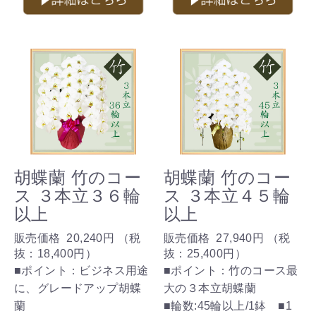
胡蝶蘭 竹のコー
胡蝶蘭 竹のコー
ス ３本立３６輪
ス ３本立４５輪
以上
以上
販売価格
20,240円
（税
販売価格
27,940円
（税
抜：
18,400円
）
抜：
25,400円
）
■ポイント：ビジネス用途
■ポイント：竹のコース最
に、グレードアップ胡蝶
大の３本立胡蝶蘭
蘭
■輪数:45輪以上/1鉢 ■1