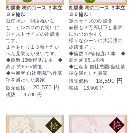
胡蝶蘭 梅のコース ３本立
胡蝶蘭 梅のコース ３本立
３９輪以上
３６輪以上
就任祝い・開店祝いな
定番サイズの胡蝶蘭
ど、ビジネスのお祝いに
値段も２万円以下と非常
ジャストサイズの胡蝶蘭
にお求めやすく
です。
様々なシーンに大活躍の
１本あたり１３輪とたい
胡蝶蘭です。
へん見栄えが良いです。
◆輪数:12輪程度/１本 ◆
◆輪数:13輪程度/１本 ◆
高さ:約85㎝前後
高さ:約85㎝前後
◆生産者:自社農園/当社基
◆生産者:自社農園/当社基
準を満たした農家
準を満たした農家
18,590 円
販売価格 ：
20,570 円
販売価格 ：
税抜：16,900 円
税抜：18,700 円