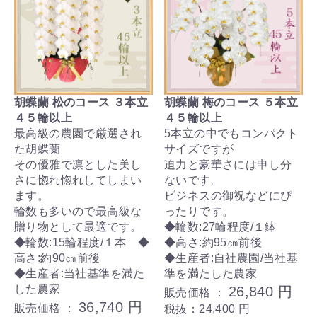
胡蝶蘭 松のコース ３本立
胡蝶蘭 梅のコース ５本立
４５輪以上
４５輪以上
最高級の農園で厳選され
5本立の中でもコンパクト
た胡蝶蘭
サイズですが
その優雅で凛とした美し
迫力と豪華さには申し分
さに惚れ惚れしてしまい
ないです。
ます。
ビジネスの御祝などにぴ
輪数も多いので最高級な
ったりです。
贈り物として最適です。
◆輪数:27輪程度/１鉢
◆輪数:15輪程度/１本 ◆
◆高さ:約95㎝前後
高さ:約90㎝前後
◆生産者:自社農園/当社基
◆生産者:当社基準を満た
準を満たした農家
した農家
26,840 円
販売価格 ：
36,740 円
販売価格 ：
税抜：24,400 円