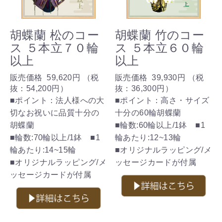
胡蝶蘭 松のコー
胡蝶蘭 竹のコー
ス ５本立７０輪
ス ５本立６０輪
以上
以上
販売価格
59,620円
（税
販売価格
39,930円
（税
抜：
54,200円
）
抜：
36,300円
）
■ポイント：法人様への大
■ポイント：高さ・サイズ
切なお祝いに品質十分の
十分の60輪胡蝶蘭
胡蝶蘭
■輪数:60輪以上/1鉢 ■1
■輪数:70輪以上/1鉢 ■1
輪あたり:12~13輪
輪あたり:14~15輪
■オリジナルラッピング/メ
■オリジナルラッピング/メ
ッセージカードが付属
ッセージカードが付属