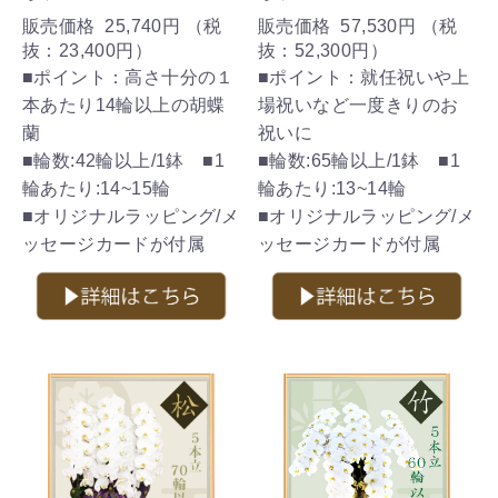
販売価格
25,740円
（税
販売価格
57,530円
（税
抜：
23,400円
）
抜：
52,300円
）
■ポイント：高さ十分の１
■ポイント：就任祝いや上
本あたり14輪以上の胡蝶
場祝いなど一度きりのお
蘭
祝いに
■輪数:42輪以上/1鉢 ■1
■輪数:65輪以上/1鉢 ■1
輪あたり:14~15輪
輪あたり:13~14輪
■オリジナルラッピング/メ
■オリジナルラッピング/メ
ッセージカードが付属
ッセージカードが付属