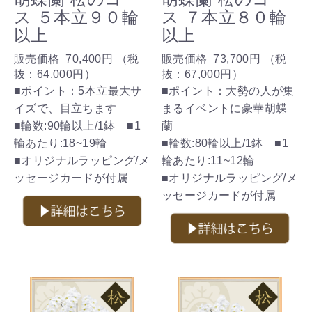
ス ５本立９０輪
ス ７本立８０輪
以上
以上
販売価格
70,400円
（税
販売価格
73,700円
（税
抜：
64,000円
）
抜：
67,000円
）
■ポイント：5本立最大サ
■ポイント：大勢の人が集
イズで、目立ちます
まるイベントに豪華胡蝶
■輪数:90輪以上/1鉢 ■1
蘭
輪あたり:18~19輪
■輪数:80輪以上/1鉢 ■1
■オリジナルラッピング/メ
輪あたり:11~12輪
ッセージカードが付属
■オリジナルラッピング/メ
ッセージカードが付属