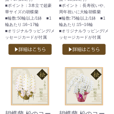
■ポイント：3本立で超豪
■ポイント：長寿祝いや、
華サイズの胡蝶蘭
周年祝いに大輪胡蝶蘭
■輪数:50輪以上/1鉢 ■1
■輪数:75輪以上/1鉢 ■1
輪あたり:16~17輪
輪あたり:15~16輪
■オリジナルラッピング/メ
■オリジナルラッピング/メ
ッセージカードが付属
ッセージカードが付属
胡蝶蘭 松のコー
胡蝶蘭 松のコー