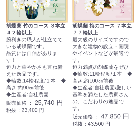
胡蝶蘭 竹のコース ３本立
胡蝶蘭 梅のコース ７本立
４２輪以上
７７輪以上
腕利きの職人が仕立てて
最大級のサイズですので
いる胡蝶蘭です。
大きな建物の設立・開院
品質には自信がありま
やイベントなどが最適で
す！
す。
迫力と華やかさも兼ね備
迫力満点の胡蝶蘭をぜひ
えた逸品です。
◆輪数:11輪程度/１本 ◆
◆輪数:14輪程度/１本 ◆
高さ:約100㎝前後
高さ:約90㎝前後
◆生産者:自社農園/厳しい
◆生産者:自社農園
基準を満たした農家さん
の、こだわりの逸品で
25,740 円
販売価格 ：
す。
税抜：23,400 円
47,850 円
販売価格 ：
税抜：43,500 円