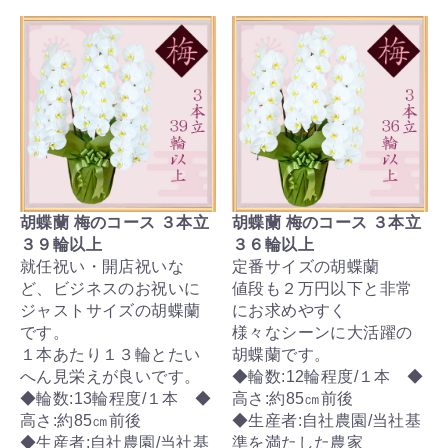
胡蝶蘭 梅のコース ３本立
胡蝶蘭 梅のコース ３本立
３９輪以上
３６輪以上
就任祝い・開店祝いな
定番サイズの胡蝶蘭
ど、ビジネスのお祝いに
値段も２万円以下と非常
ジャストサイズの胡蝶蘭
にお求めやすく
です。
様々なシーンに大活躍の
１本あたり１３輪とたい
胡蝶蘭です。
へん見栄えが良いです。
◆輪数:12輪程度/１本 ◆
◆輪数:13輪程度/１本 ◆
高さ:約85㎝前後
高さ:約85㎝前後
◆生産者:自社農園/当社基
◆生産者:自社農園/当社基
準を満たした農家