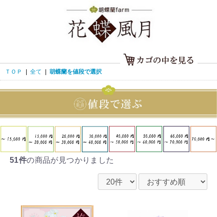
ＴＯＰ
|
全て
|
胡蝶蘭を値段で選択
51件
の商品が見つかりました