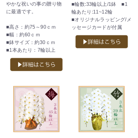
やかな祝いの事の贈り物
■輪数:33輪以上/1鉢 ■1
に最適です。
輪あたり:11~12輪
■オリジナルラッピング/メ
■高さ：約75～90ｃｍ
ッセージカードが付属
■幅：約60ｃｍ
■鉢サイズ：約30ｃｍ
■1本あたり：7輪以上