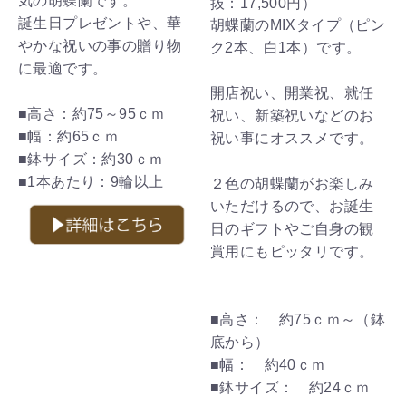
気の胡蝶蘭です。
抜：
17,500円
）
誕生日プレゼントや、華
胡蝶蘭のMIXタイプ（ピン
やかな祝いの事の贈り物
ク2本、白1本）です。
に最適です。
開店祝い、開業祝、就任
■高さ：約75～95ｃｍ
祝い、新築祝いなどのお
■幅：約65ｃｍ
祝い事にオススメです。
■鉢サイズ：約30ｃｍ
■1本あたり：9輪以上
２色の胡蝶蘭がお楽しみ
いただけるので、お誕生
日のギフトやご自身の観
賞用にもピッタリです。
■高さ： 約75ｃｍ～（鉢
底から）
■幅： 約40ｃｍ
■鉢サイズ： 約24ｃｍ