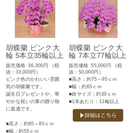
胡蝶蘭 ピンク大
胡蝶蘭 ピンク大
輪 5本立35輪以上
輪 7本立77輪以上
販売価格
36,300円
（税
販売価格
55,000円
（税
抜：
33,000円
）
抜：
50,000円
）
ピンク色のかわいい雰囲
■高さ：約75～95ｃｍ
気の胡蝶蘭です。
■幅：約65ｃｍ
誕生日プレゼントや、華
■鉢サイズ：約30ｃｍ
やかな祝いの事の贈り物
■1本あたり：11輪以上
に最適です。
■高さ：約65～85ｃｍ
■幅：約55ｃｍ