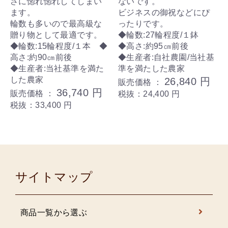
さに惚れ惚れしてしまい
ないです。
ます。
ビジネスの御祝などにぴ
輪数も多いので最高級な
ったりです。
贈り物として最適です。
◆輪数:27輪程度/１鉢
◆輪数:15輪程度/１本 ◆
◆高さ:約95㎝前後
高さ:約90㎝前後
◆生産者:自社農園/当社基
◆生産者:当社基準を満た
準を満たした農家
した農家
26,840 円
販売価格 ：
36,740 円
販売価格 ：
税抜：24,400 円
税抜：33,400 円
サイトマップ
商品一覧から選ぶ