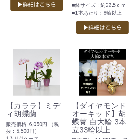
■鉢サイズ：約22.5ｃｍ
■1本あたり：8輪以上
【カララ】ミデ
【ダイヤモンド
ィ胡蝶蘭
オーキッド】胡
蝶蘭 白大輪 3本
販売価格
6,050円
（税
立33輪以上
抜：
5,500円
）
1入り/1ケース