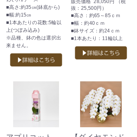
販売価格
28,050円
（税
■高さ:約35㎝(鉢底から)
抜：
25,500円
）
■幅:約15㎝
■高さ：約65～85ｃｍ
■1本あたりの花数:5輪以
■幅：約40ｃｍ
上(つぼみ込み)
■鉢サイズ：約24ｃｍ
※品種、鉢の色は選択出
■1本あたり：11輪以上
来ません。