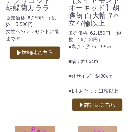
アプリコット
【ダイヤモンド
胡蝶蘭カララ
オーキッド】胡
蝶蘭 白大輪 7本
販売価格
6,050円
（税
立77輪以上
抜：
5,500円
）
女性へのプレゼントに最
販売価格
62,150円
（税
適です。
抜：
56,500円
）
■高さ：約75～95㎝
■幅：約65cm
■鉢サイズ：約30cm
■1本あたり：11輪以上