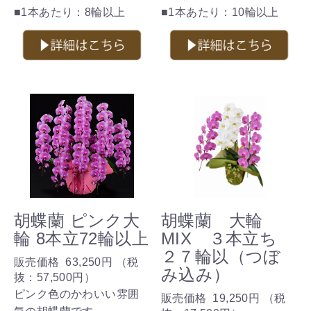
■1本あたり：8輪以上
■1本あたり：10輪以上
胡蝶蘭 ピンク大
胡蝶蘭 大輪
輪 8本立72輪以上
MIX ３本立ち
２７輪以（つぼ
販売価格
63,250円
（税
み込み）
抜：
57,500円
）
ピンク色のかわいい雰囲
販売価格
19,250円
（税