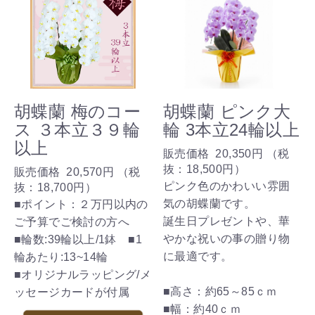
胡蝶蘭 梅のコー
胡蝶蘭 ピンク大
ス ３本立３９輪
輪 3本立24輪以上
以上
販売価格
20,350円
（税
抜：
18,500円
）
販売価格
20,570円
（税
ピンク色のかわいい雰囲
抜：
18,700円
）
気の胡蝶蘭です。
■ポイント：２万円以内の
誕生日プレゼントや、華
ご予算でご検討の方へ
やかな祝いの事の贈り物
■輪数:39輪以上/1鉢 ■1
に最適です。
輪あたり:13~14輪
■オリジナルラッピング/メ
■高さ：約65～85ｃｍ
ッセージカードが付属
■幅：約40ｃｍ