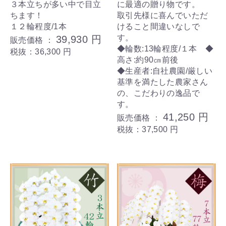
３本立ちが多い中で目立
に最適の贈り物です。
ちます！
取引先様に喜んでいただ
１２輪程度/1本
けること間違いなしで
す。
39,930 円
販売価格 ：
◆輪数:13輪程度/１本 ◆
税抜：36,300 円
高さ:約90㎝前後
◆生産者:自社農園/厳しい
基準を満たした農家さん
の、こだわりの逸品で
す。
41,250 円
販売価格 ：
税抜：37,500 円