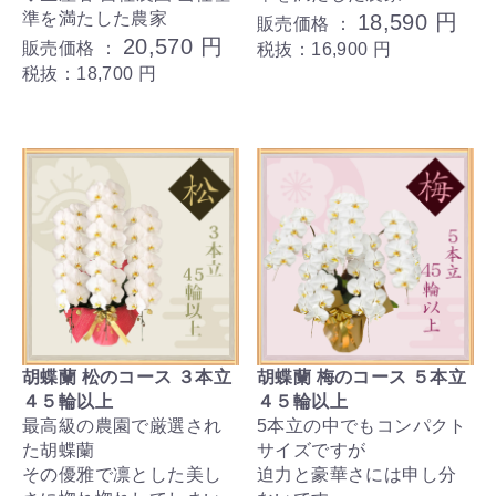
準を満たした農家
18,590 円
販売価格 ：
20,570 円
販売価格 ：
税抜：16,900 円
税抜：18,700 円
胡蝶蘭 松のコース ３本立
胡蝶蘭 梅のコース ５本立
４５輪以上
４５輪以上
最高級の農園で厳選され
5本立の中でもコンパクト
た胡蝶蘭
サイズですが
その優雅で凛とした美し
迫力と豪華さには申し分